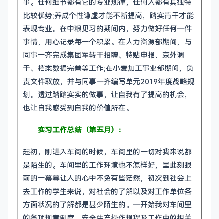
事。任何细节都有它的专业规律，任何人都有其独特
比较优势;养成个性谦虚才能不断提高，踏实肯干才能
表现专业。在中粮见习的期间内，努力做好任何一件
事情，用心记录每一个积累。在人力资源部期间，与
同事一齐完成集团军转干招聘、特贴申报、京外调
干、档案数据完善等工作;在小麦加工事业部期间，负
责文件取放，并与同事一齐编写单元2019年度战略规
划。透过踏踏实实的做事，让自我有了提高的机会，
也让自我感受到自我的价值所在。
实习工作总结（第五月）：
起初，刚进入车间的时候，车间里的一切对我来说都
是陌生的。车间里的工作环境也不怎样好，呈此刻眼
前的一幕幕让人的心中不免有些茫然，初次到社会上
去工作的学生来说，对社会的了解以及对工作单位各
方面状况的了解都是甚少陌生的。一开始我对车间里
的各项规章制度，安全生产操作规程及工作中的相关