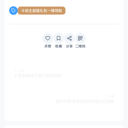
斗地主超值礼包一键领取
点赞
收藏
分享
二维码
上一篇
王者荣耀战力接口数据爬取
下一篇
每天60秒读懂世界API接口已修复