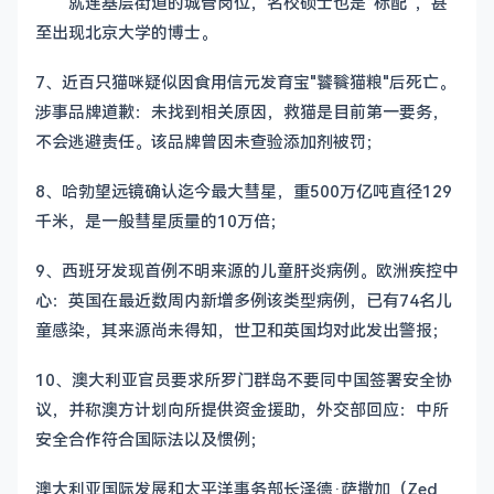
就连基层街道的城管岗位，名校硕士也是“标配”，甚
至出现北京大学的博士。
7、近百只猫咪疑似因食用信元发育宝"饕餮猫粮"后死亡。
涉事品牌道歉：未找到相关原因，救猫是目前第一要务，
不会逃避责任。该品牌曾因未查验添加剂被罚；
8、哈勃望远镜确认迄今最大彗星，重500万亿吨直径129
千米，是一般彗星质量的10万倍；
9、西班牙发现首例不明来源的儿童肝炎病例。欧洲疾控中
心：英国在最近数周内新增多例该类型病例，已有74名儿
童感染，其来源尚未得知，世卫和英国均对此发出警报；
10、澳大利亚官员要求所罗门群岛不要同中国签署安全协
议，并称澳方计划向所提供资金援助，外交部回应：中所
安全合作符合国际法以及惯例；
澳大利亚国际发展和太平洋事务部长泽德·萨撒加（Zed