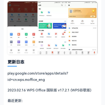
更新日志
play.google.com/store/apps/details?
id=cn.wps.moffice_eng
2023.02.16 WPS Office 国际版 v17.2.1 (WPS谷歌版)
最近更新：