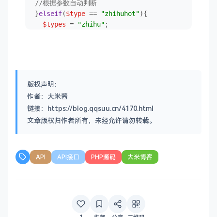
//根据参数自动判断
}
elseif
(
$type
 == 
"zhihuhot"
){

$types
 = 
"zhihu"
;    

}
elseif
(
$type
 == 
"weibohot"
){

$types
 = 
"weibo"
;    

}
elseif
(
$type
 == 
"bdhot"
){

$types
 = 
"baidu"
;    

}
else
{

版权声明：
die
(

作者：大米酱
json_encode
(

链接：https://blog.qqsuu.cn/4170.html
array
(

文章版权归作者所有，未经允许请勿转载。
'success'
 => 
false
,

'msg'
 => 
'请输入正确的参数！'
        ),
480
)

    );    

API
API接口
PHP源码
大米博客
$types
//知乎热搜榜解析实例
function
zhihu
(
)
{

$header
 = [
'User-Agent:Mozilla/5.0 (iPhone;
$json
 = 
curl
(
'https://www.zhihu.com/hot'
,
$h