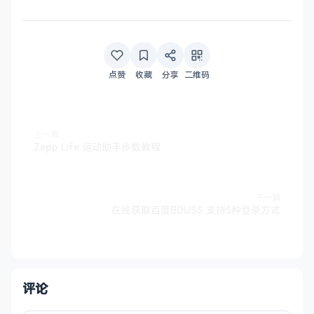
点赞
收藏
分享
二维码
上一篇
Zepp Life 运动助手步数教程
下一篇
在线获取百度BDUSS 支持5种登录方式
评论