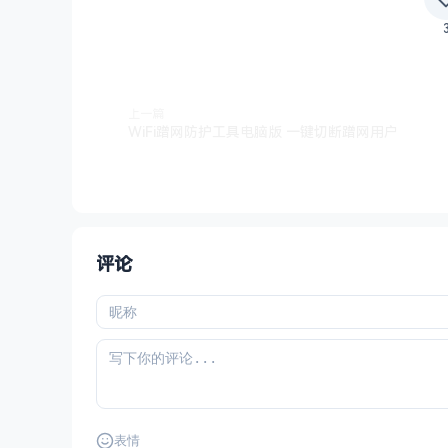
上一篇
WiFi蹭网防护工具电脑版 一键切断蹭网用户
评论
表情