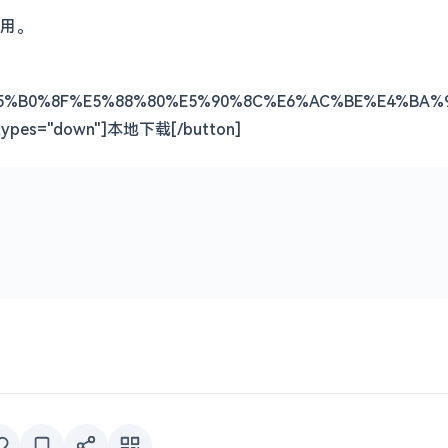
用。
mlog%E5%B0%8F%E5%88%80%E5%90%8C%E6%AC%BE%E4%BA%
ypes="down"]本地下载[/button]