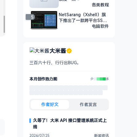
各类教程
NetSarang（Xshell）旗
5
下推出了一款跨平台SSH
客户端PortX
电脑软件
大米酱
三百六十行，行行出BUG。
本月创作热力图
少
多
作者好文
作者发言
久等了！大米 API 接口管理系统正式上
线
2026/07/25
新闻资讯