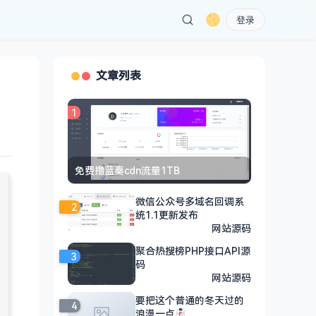
登录
文章列表
1
免费撸蓝奏cdn流量1TB
微信公众号多域名回调系
2
统1.1更新发布
网站源码
聚合热搜榜PHP接口API源
3
码
网站源码
要把这个普通的冬天过的
4
浪漫一点