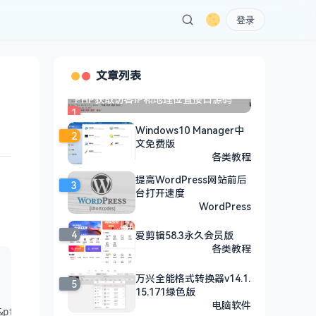
登录
文章列表
PHP获取访客IP和地理位置接口源码
1
Windows10 Manager中
2
文免费版
各类教程
提高WordPress网站前后
3
台打开速度
WordPress
4
爱剪辑58.3永久会员版
各类教程
万兴全能格式转换器v14.1.
5
15.171绿色版
电脑软件
&pf=mds_storeopen_qb-__mds_qqclub_tab_-html5&pfkey=pfkey