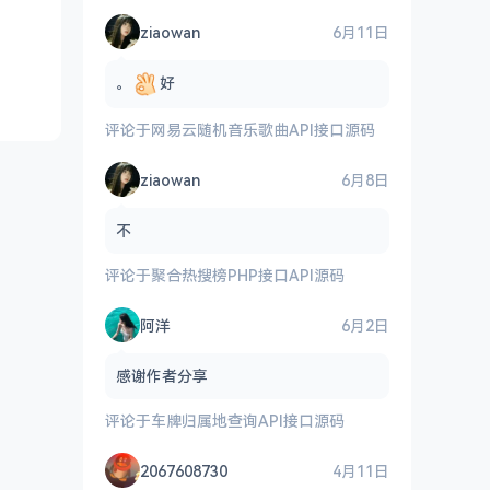
ziaowan
6月11日
。
好
评论于
网易云随机音乐歌曲API接口源码
ziaowan
6月8日
不
评论于
聚合热搜榜PHP接口API源码
阿洋
6月2日
感谢作者分享
评论于
车牌归属地查询API接口源码
2067608730
4月11日