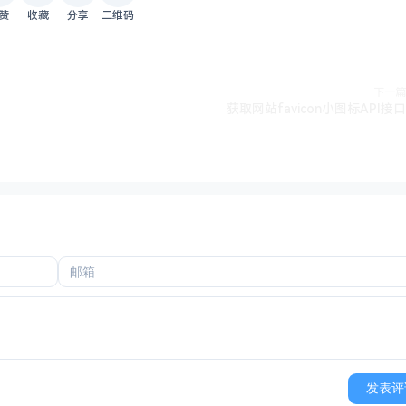
赞
收藏
分享
二维码
下一篇
获取网站favicon小图标API接口
发表评