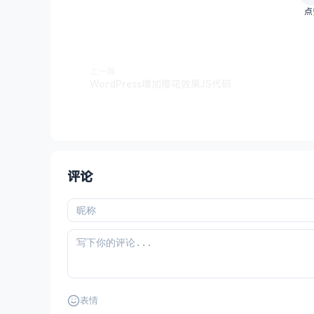
点
上一篇
WordPress增加樱花效果JS代码
评论
表情