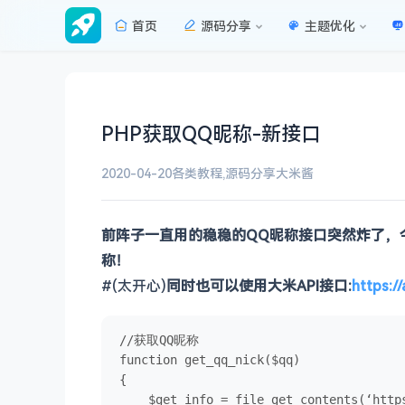
首页
源码分享
主题优化
PHP获取QQ昵称-新接口
2020-04-20
各类教程
,
源码分享
大米酱
前阵子一直用的稳稳的QQ昵称接口突然炸了，
称！
#(太开心)
同时也可以使用大米API接口:
https:/
//获取QQ昵称

function get_qq_nick($qq)

{

    $get_info = file_get_contents(‘http