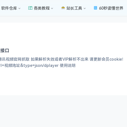
软件仓库
各类教程
站长工具
60秒读懂世界
码接口
 如果解析失效或者VIP解析不出来 请更新会员cookie！ 源码截图 参数列表 url=输入你的视频地址 typ
rl/?url=视频地址&type=json/dplayer 使用说明