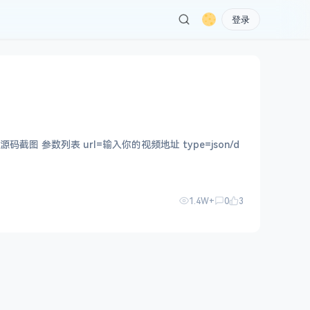
登录
e=json/d
1.4W+
0
3