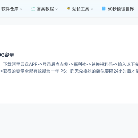
软件仓库
各类教程
站长工具
60秒读懂世界
0G容量
阿里云盘APP->登录后点左侧->福利社->兑换福利码->输入以下兑换码->每天限3个 2、即可获得
份和通知还可获得200G->获得的容量全部有效期为一年 PS：昨天兑换