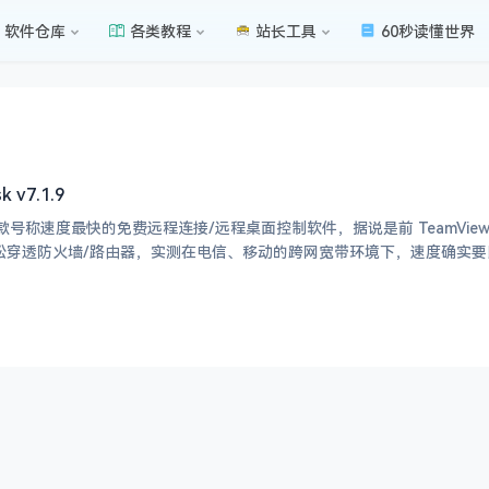
软件仓库
各类教程
站长工具
60秒读懂世界
v7.1.9
是一款号称速度最快的免费远程连接/远程桌面控制软件，据说是前 TeamVi
轻松穿透防火墙/路由器，实测在电信、移动的跨网宽带环境下，速度确实要比 Tea