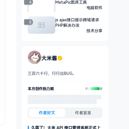
4
MetaPic图床工具
电脑软件
js ajax接口提示跨域请求
5
PHP解决办法
技术分享
大米酱
三百六十行，行行出BUG。
本月创作热力图
少
多
作者好文
作者发言
久等了！大米 API 接口管理系统正式上