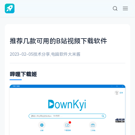
推荐几款可用的B站视频下载软件
2023-02-05
技术分享
,
电脑软件
大米酱
哔哩下载姬